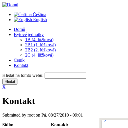
Čeština
English
Domů
Bytové jednotky
1B (4. lůžková)
2B1 (1. lůžková)
2B2 (2. lůžková)
2C (4. lůžková)
Ceník
Kontakt
Hledat na tomto webu:
X
Kontakt
Submitted by root on Pá, 08/27/2010 - 09:01
Sídlo:
Kontakt: