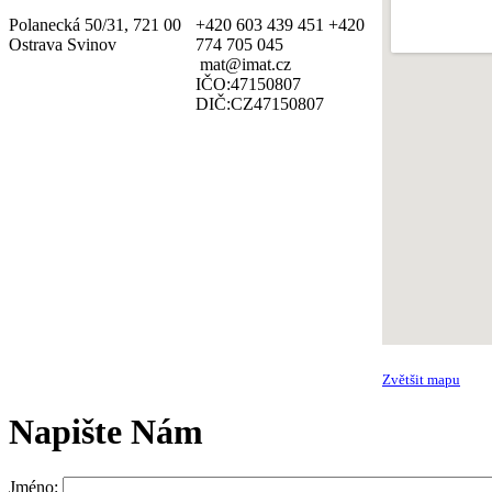
Polanecká 50/31, 721 00
+420 603 439 451 +420
Ostrava Svinov
774 705 045
mat@imat.cz
IČO:47150807
DIČ:CZ47150807
Zvětšit mapu
Napište Nám
Jméno: